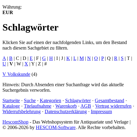
Währung:
EUR
Schlagwörter
Klicken Sie auf einen der nachfolgenden Links, um den Bestand
nach diesem Sachgebiet zu filtern.
A
|
B
|
C
|
D
|
E
|
F
|
G
|
H
|
I
|
J
|
K
|
L
|
M
|
N
|
O
|
P
|
Q
|
R
|
S
|
T
|
U
|
V
|
W
|
X
|
Y
|
Z
|
#
V Volkskunde
(4)
Hinweis: Durch Absenden einer Suchanfrage wird das aktuelle
Suchergebnis verworfen.
Startseite
·
Suche
·
Kategorien
·
Schlagwörter
·
Gesamtbestand
·
Kataloge
·
Titelaufnahme
·
Warenkorb
·
AGB
·
Vertrag widerrufen
·
Widerrufsbelehrung
·
Datenschutzerklärung
·
Impressum
HescomShop
- Das Webshopsystem für Antiquariate und Verlage |
© 2006-2026 by
HESCOM-Software
. Alle Rechte vorbehalten.